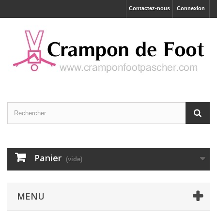
Contactez-nous
Connexion
Panier
(vide)
MENU