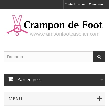
Contactez-nous
Connexion
Panier
(vide)
MENU