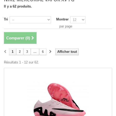
Il y a 62 produits.
Tri
Montrer
par page
Comparer (
0
)
1
2
3
...
6
Afficher tout
Résultats 1 - 12 sur 62.