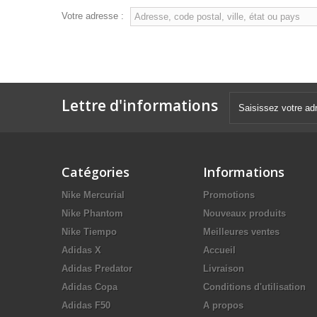
Votre adresse :
Lettre d'informations
Catégories
Informations
Nike Mercurial
Promotions
Nike Phantom
Nouveaux produits
Nike Tiempo
Meilleures ventes
Adidas X
Accueil
Adidas Predator
Livraison
Adidas Copa
Conditions d'utilisation
Adidas F50
A propos