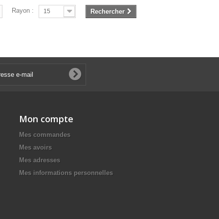
Rayon :
15
Rechercher
Mon compte
Mes commandes
Mes avoirs
Mes adresses
Mes informations personnelles