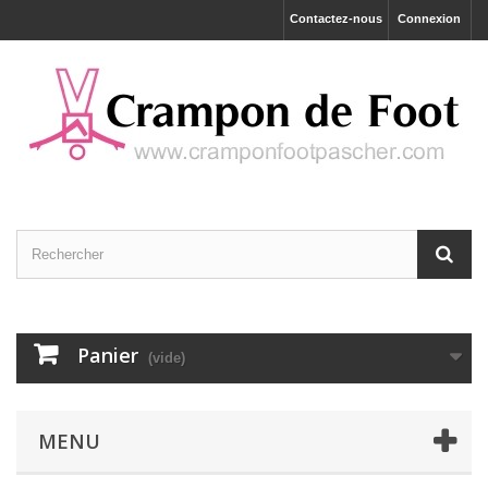
Contactez-nous
Connexion
Panier
(vide)
MENU