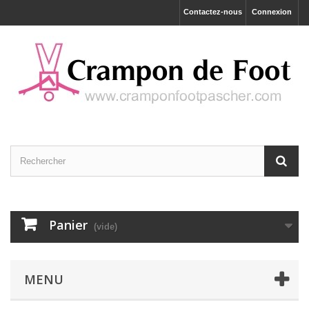
Contactez-nous
Connexion
Panier
(vide)
MENU