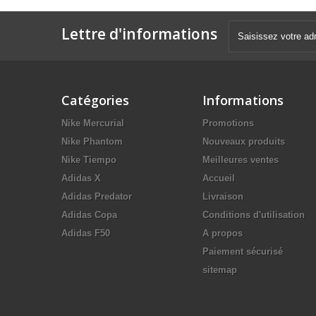
Lettre d'informations
Catégories
Informations
Nike Mercurial
Promotions
Nike Phantom
Nouveaux produits
Nike Tiempo
Meilleures ventes
Adidas X
Accueil
Adidas Predator
Livraison
Adidas Copa
Conditions d'utilisation
Adidas F50
A propos
Paiement sécurisé
sitemap