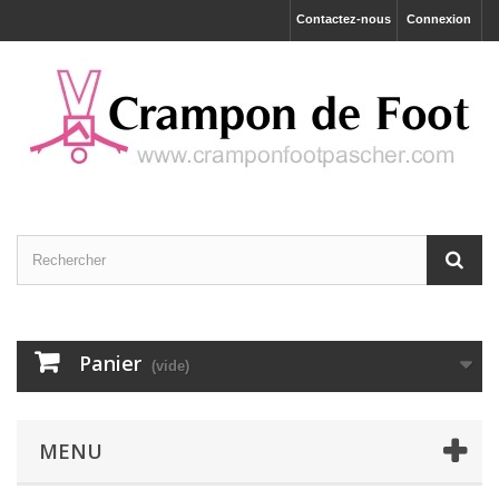
Contactez-nous
Connexion
Panier
(vide)
MENU