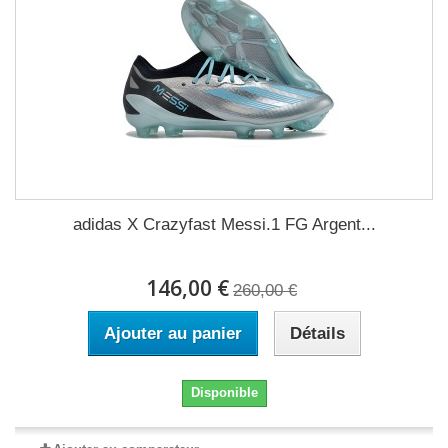
adidas X Crazyfast Messi.1 FG Argent...
146,00 €
260,00 €
Ajouter au panier
Détails
Disponible