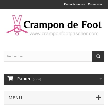
Contactez-nous
Connexion
Panier
(vide)
MENU