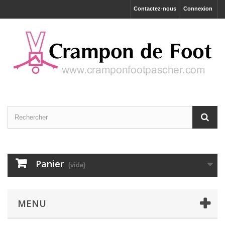
Contactez-nous
Connexion
Panier
(vide)
MENU