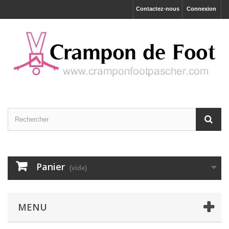
Contactez-nous
Connexion
Panier
(vide)
MENU