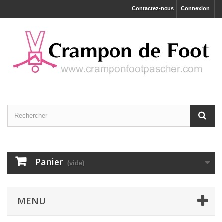
Contactez-nous
Connexion
Panier
(vide)
MENU