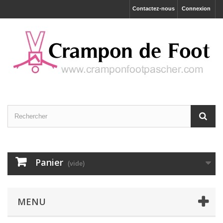
Contactez-nous
Connexion
Panier
(vide)
MENU